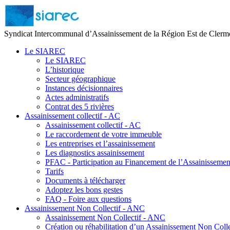
Syndicat Intercommunal d’Assainissement de la Région Est de Clerm
Le SIAREC
Le SIAREC
L’historique
Secteur géographique
Instances décisionnaires
Actes administratifs
Contrat des 5 rivières
Assainissement collectif - AC
Assainissement collectif - AC
Le raccordement de votre immeuble
Les entreprises et l’assainissement
Les diagnostics assainissement
PFAC - Participation au Financement de l’Assainissement
Tarifs
Documents à télécharger
Adoptez les bons gestes
FAQ - Foire aux questions
Assainissement Non Collectif - ANC
Assainissement Non Collectif - ANC
Création ou réhabilitation d’un Assainissement Non Colle