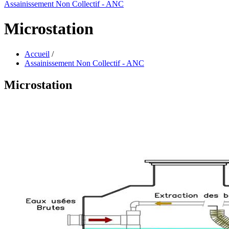
Assainissement Non Collectif - ANC
Microstation
Accueil
/
Assainissement Non Collectif - ANC
Microstation