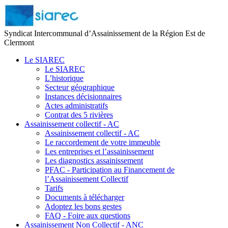
Syndicat Intercommunal d’Assainissement de la Région Est de
Clermont
Le SIAREC
Le SIAREC
L’historique
Secteur géographique
Instances décisionnaires
Actes administratifs
Contrat des 5 rivières
Assainissement collectif - AC
Assainissement collectif - AC
Le raccordement de votre immeuble
Les entreprises et l’assainissement
Les diagnostics assainissement
PFAC - Participation au Financement de
l’Assainissement Collectif
Tarifs
Documents à télécharger
Adoptez les bons gestes
FAQ - Foire aux questions
Assainissement Non Collectif - ANC