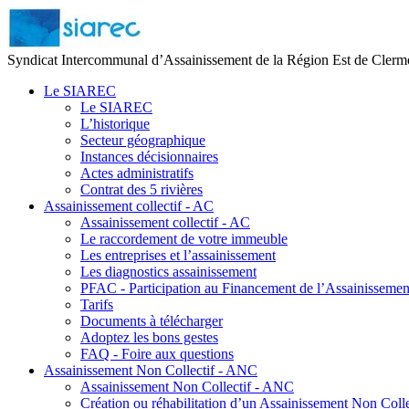
Syndicat Intercommunal d’Assainissement de la Région Est de Clerm
Le SIAREC
Le SIAREC
L’historique
Secteur géographique
Instances décisionnaires
Actes administratifs
Contrat des 5 rivières
Assainissement collectif - AC
Assainissement collectif - AC
Le raccordement de votre immeuble
Les entreprises et l’assainissement
Les diagnostics assainissement
PFAC - Participation au Financement de l’Assainissement
Tarifs
Documents à télécharger
Adoptez les bons gestes
FAQ - Foire aux questions
Assainissement Non Collectif - ANC
Assainissement Non Collectif - ANC
Création ou réhabilitation d’un Assainissement Non Colle