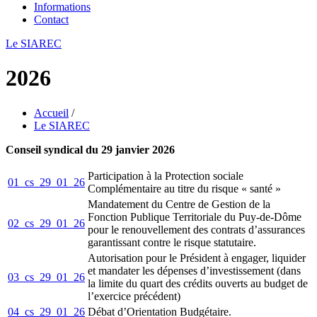
Informations
Contact
Le SIAREC
2026
Accueil
/
Le SIAREC
Conseil syndical du 29 janvier 2026
Participation à la Protection sociale
01_cs_29_01_26
Complémentaire au titre du risque « santé »
Mandatement du Centre de Gestion de la
Fonction Publique Territoriale du Puy-de-Dôme
02_cs_29_01_26
pour le renouvellement des contrats d’assurances
garantissant contre le risque statutaire.
Autorisation pour le Président à engager, liquider
et mandater les dépenses d’investissement (dans
03_cs_29_01_26
la limite du quart des crédits ouverts au budget de
l’exercice précédent)
04_cs_29_01_26
Débat d’Orientation Budgétaire.