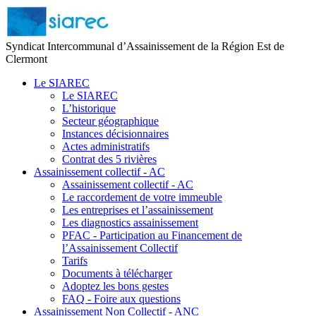
Syndicat Intercommunal d’Assainissement de la Région Est de
Clermont
Le SIAREC
Le SIAREC
L’historique
Secteur géographique
Instances décisionnaires
Actes administratifs
Contrat des 5 rivières
Assainissement collectif - AC
Assainissement collectif - AC
Le raccordement de votre immeuble
Les entreprises et l’assainissement
Les diagnostics assainissement
PFAC - Participation au Financement de
l’Assainissement Collectif
Tarifs
Documents à télécharger
Adoptez les bons gestes
FAQ - Foire aux questions
Assainissement Non Collectif - ANC