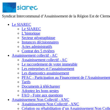
Syndicat Intercommunal d’Assainissement de la Région Est de Clerm
Le SIAREC
Le SIAREC
L’historique
Secteur géographique
Instances décisionnaires
Actes administratifs
Contrat des 5 rivières
Assainissement collectif - AC
Assainissement collectif - AC
Le raccordement de votre immeuble
Les entreprises et l’assainissement
Les diagnostics assainissement
PFAC - Participation au Financement de l’Assainissement
Tarifs
Documents à télécharger
Adoptez les bons gestes
FAQ - Foire aux questions
Assainissement Non Collectif - ANC
Assainissement Non Collectif - ANC
Création ou réhabilitation d’un Assainissement Non Colle